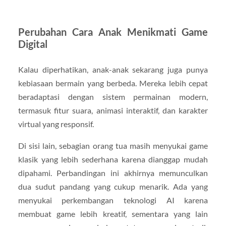
Perubahan Cara Anak Menikmati Game
Digital
Kalau diperhatikan, anak-anak sekarang juga punya
kebiasaan bermain yang berbeda. Mereka lebih cepat
beradaptasi dengan sistem permainan modern,
termasuk fitur suara, animasi interaktif, dan karakter
virtual yang responsif.
Di sisi lain, sebagian orang tua masih menyukai game
klasik yang lebih sederhana karena dianggap mudah
dipahami. Perbandingan ini akhirnya memunculkan
dua sudut pandang yang cukup menarik. Ada yang
menyukai perkembangan teknologi AI karena
membuat game lebih kreatif, sementara yang lain