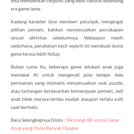
bisa memberikan respons yang lebih natural dibanding
era game lama.
Kadang karakter bisa memberi petunjuk, mengingat
pilihan pemain, bahkan menyesuaikan percakapan
sesuai aktivitas sebelumnya. Walaupun masih
sederhana, perubahan kecil seperti ini membuat dunia
game terasa lebih hidup.
Bukan cuma itu, beberapa game edukasi anak juga
memakai AI untuk mengenali pola belajar. Ada
permainan yang otomatis menyesuaikan soal, puzzle,
atau tantangan berdasarkan kemampuan pemain. Jadi
anak tidak merasa terlalu mudah ataupun terlalu sulit
saat bermain.
Baca Selengkapnya Disini :
Teknologi AR untuk Game
Anak yang Mulai Banyak Dipakai