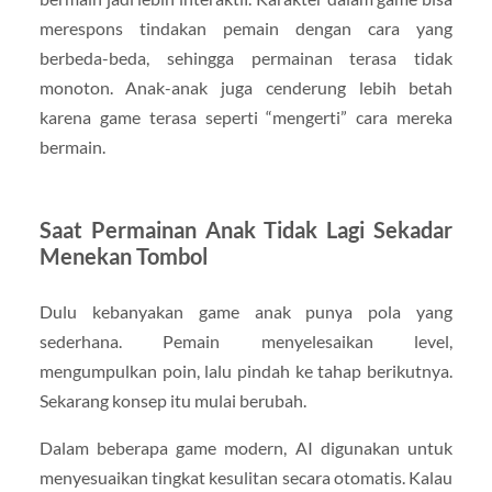
merespons tindakan pemain dengan cara yang
berbeda-beda, sehingga permainan terasa tidak
monoton. Anak-anak juga cenderung lebih betah
karena game terasa seperti “mengerti” cara mereka
bermain.
Saat Permainan Anak Tidak Lagi Sekadar
Menekan Tombol
Dulu kebanyakan game anak punya pola yang
sederhana. Pemain menyelesaikan level,
mengumpulkan poin, lalu pindah ke tahap berikutnya.
Sekarang konsep itu mulai berubah.
Dalam beberapa game modern, AI digunakan untuk
menyesuaikan tingkat kesulitan secara otomatis. Kalau