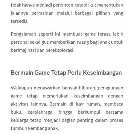
tidak hanya menjadi penonton, tetapi ikut menentukan
jalannya permainan melalui berbagai pilihan yang
tersedia.
Pengalaman seperti ini membuat game terasa lebih
personal sekaligus memberikan ruang bagi anak untuk
berimajinasi dan bereksplorasi.
Bermain Game Tetap Perlu Keseimbangan
Walaupun menawarkan banyak hiburan, penggunaan
game tetap memerlukan keseimbangan dengan
aktivitas lainnya. Bermain di luar rumah, membaca
buku, berolahraga, hingga berkumpul bersama
keluarga tetap menjadi bagian penting dalam proses
tumbuh kembang anak.