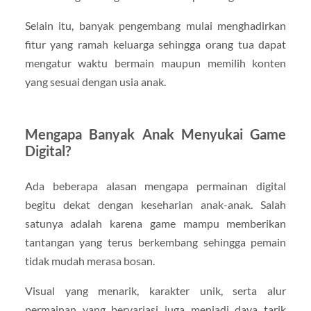
Selain itu, banyak pengembang mulai menghadirkan
fitur yang ramah keluarga sehingga orang tua dapat
mengatur waktu bermain maupun memilih konten
yang sesuai dengan usia anak.
Mengapa Banyak Anak Menyukai Game
Digital?
Ada beberapa alasan mengapa permainan digital
begitu dekat dengan keseharian anak-anak. Salah
satunya adalah karena game mampu memberikan
tantangan yang terus berkembang sehingga pemain
tidak mudah merasa bosan.
Visual yang menarik, karakter unik, serta alur
permainan yang bervariasi juga menjadi daya tarik