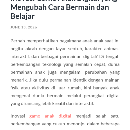
Mengubah Cara Bermain dan
Belajar
JUNE 13, 2026
Pernah memperhatikan bagaimana anak-anak saat ini
begitu akrab dengan layar sentuh, karakter animasi
interaktif, dan berbagai permainan digital? Di tengah
perkembangan teknologi yang semakin cepat, dunia
permainan anak juga mengalami perubahan yang
menarik. Jika dulu permainan identik dengan mainan
fisik atau aktivitas di luar rumah, kini banyak anak
mengenal dunia bermain melalui perangkat digital
yang dirancang lebih kreatif dan interaktif.
Inovasi
game anak digital
menjadi salah satu
perkembangan yang cukup menonjol dalam beberapa