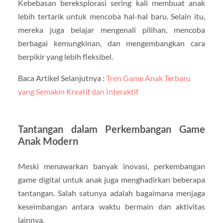
Kebebasan bereksplorasi sering kali membuat anak
lebih tertarik untuk mencoba hal-hal baru. Selain itu,
mereka juga belajar mengenali pilihan, mencoba
berbagai kemungkinan, dan mengembangkan cara
berpikir yang lebih fleksibel.
Baca Artikel Selanjutnya :
Tren Game Anak Terbaru
yang Semakin Kreatif dan Interaktif
Tantangan dalam Perkembangan Game
Anak Modern
Meski menawarkan banyak inovasi, perkembangan
game digital untuk anak juga menghadirkan beberapa
tantangan. Salah satunya adalah bagaimana menjaga
keseimbangan antara waktu bermain dan aktivitas
lainnya.