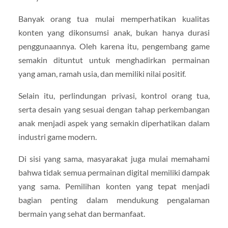
Banyak orang tua mulai memperhatikan kualitas
konten yang dikonsumsi anak, bukan hanya durasi
penggunaannya. Oleh karena itu, pengembang game
semakin dituntut untuk menghadirkan permainan
yang aman, ramah usia, dan memiliki nilai positif.
Selain itu, perlindungan privasi, kontrol orang tua,
serta desain yang sesuai dengan tahap perkembangan
anak menjadi aspek yang semakin diperhatikan dalam
industri game modern.
Di sisi yang sama, masyarakat juga mulai memahami
bahwa tidak semua permainan digital memiliki dampak
yang sama. Pemilihan konten yang tepat menjadi
bagian penting dalam mendukung pengalaman
bermain yang sehat dan bermanfaat.