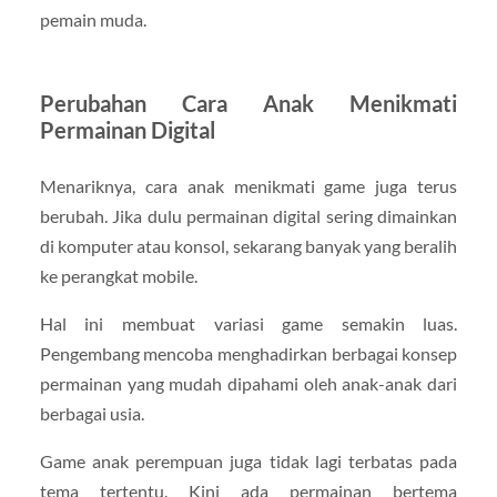
pemain muda.
Perubahan Cara Anak Menikmati
Permainan Digital
Menariknya, cara anak menikmati game juga terus
berubah. Jika dulu permainan digital sering dimainkan
di komputer atau konsol, sekarang banyak yang beralih
ke perangkat mobile.
Hal ini membuat variasi game semakin luas.
Pengembang mencoba menghadirkan berbagai konsep
permainan yang mudah dipahami oleh anak-anak dari
berbagai usia.
Game anak perempuan juga tidak lagi terbatas pada
tema tertentu. Kini ada permainan bertema