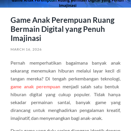
Game Anak Perempuan Ruang
Bermain Digital yang Penuh
Imajinasi
MARCH 16, 2026
Pernah memperhatikan bagaimana banyak anak
sekarang menemukan hiburan melalui layar kecil di
tangan mereka? Di tengah perkembangan teknologi,
game anak perempuan
menjadi salah satu bentuk
hiburan digital yang cukup populer. Tidak hanya
sekadar permainan santai, banyak game yang
dirancang untuk menghadirkan pengalaman kreatif,
imajinatif, dan menyenangkan bagi anak-anak.
Dunia game yang dulu sering dianggap identik dengan