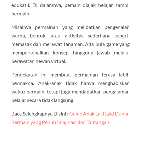
edukatif. Di dalamnya, pemain diajak belajar sambil
bermain.
Misalnya permainan yang melibatkan pengenalan
warna, bentuk, atau aktivitas sederhana seperti
memasak dan merawat tanaman. Ada pula game yang
memperkenalkan konsep tanggung jawab melalui
perawatan hewan virtual.
Pendekatan ini membuat permainan terasa lebih
bermakna. Anak-anak tidak hanya menghabiskan
waktu bermain, tetapi juga mendapatkan pengalaman
belajar secara tidak langsung.
Baca Selengkapnya Disini :
Game Anak Laki Laki Dunia
Bermain yang Penuh Imajinasi dan Tantangan