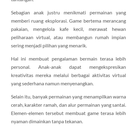
Sebagian anak justru menikmati permainan yang
memberi ruang eksplorasi. Game bertema merancang
pakaian, mengelola kafe kecil, merawat hewan
peliharaan virtual, atau membangun rumah impian
sering menjadi pilihan yang menarik.
Hal ini membuat pengalaman bermain terasa lebih
personal. Anak-anak dapat mengekspresikan
kreativitas mereka melalui berbagai aktivitas virtual
yang sederhana namun menyenangkan.
Selain itu, banyak permainan yang menampilkan warna
cerah, karakter ramah, dan alur permainan yang santai.
Elemen-elemen tersebut membuat game terasa lebih
nyaman dimainkan tanpa tekanan.