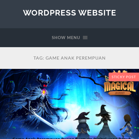
WORDPRESS WEBSITE
SHOW MENU
TAG:
GAME ANAK PEREMPUAN
STICKY POST