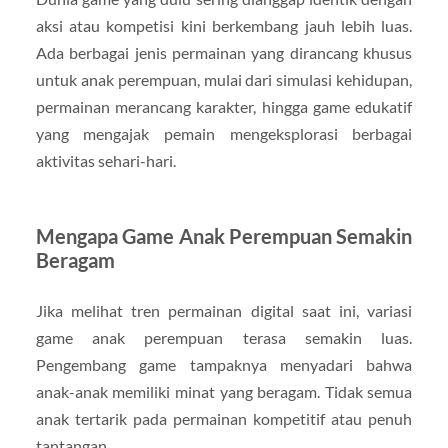
aksi atau kompetisi kini berkembang jauh lebih luas.
Ada berbagai jenis permainan yang dirancang khusus
untuk anak perempuan, mulai dari simulasi kehidupan,
permainan merancang karakter, hingga game edukatif
yang mengajak pemain mengeksplorasi berbagai
aktivitas sehari-hari.
Mengapa Game Anak Perempuan Semakin
Beragam
Jika melihat tren permainan digital saat ini, variasi
game anak perempuan terasa semakin luas.
Pengembang game tampaknya menyadari bahwa
anak-anak memiliki minat yang beragam. Tidak semua
anak tertarik pada permainan kompetitif atau penuh
tantangan.