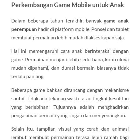
Perkembangan Game Mobile untuk Anak
Dalam beberapa tahun terakhir, banyak
game anak
perempuan
hadir di platform mobile. Ponsel dan tablet
membuat permainan lebih mudah diakses kapan saja.
Hal ini memengaruhi cara anak berinteraksi dengan
game. Permainan menjadi lebih sederhana, kontrolnya
mudah dipahami, dan durasi bermain biasanya tidak
terlalu panjang.
Beberapa game bahkan dirancang dengan mekanisme
santai. Tidak ada tekanan waktu atau tingkat kesulitan
yang berlebihan. Tujuannya adalah menghadirkan
pengalaman bermain yang ringan dan menyenangkan.
Selain itu, tampilan visual yang cerah dan animasi
lembut membuat permainan terasa lebih ramah bagi