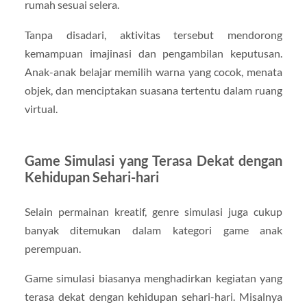
rumah sesuai selera.
Tanpa disadari, aktivitas tersebut mendorong
kemampuan imajinasi dan pengambilan keputusan.
Anak-anak belajar memilih warna yang cocok, menata
objek, dan menciptakan suasana tertentu dalam ruang
virtual.
Game Simulasi yang Terasa Dekat dengan
Kehidupan Sehari-hari
Selain permainan kreatif, genre simulasi juga cukup
banyak ditemukan dalam kategori game anak
perempuan.
Game simulasi biasanya menghadirkan kegiatan yang
terasa dekat dengan kehidupan sehari-hari. Misalnya