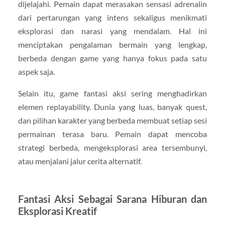
dijelajahi. Pemain dapat merasakan sensasi adrenalin
dari pertarungan yang intens sekaligus menikmati
eksplorasi dan narasi yang mendalam. Hal ini
menciptakan pengalaman bermain yang lengkap,
berbeda dengan game yang hanya fokus pada satu
aspek saja.
Selain itu, game fantasi aksi sering menghadirkan
elemen replayability. Dunia yang luas, banyak quest,
dan pilihan karakter yang berbeda membuat setiap sesi
permainan terasa baru. Pemain dapat mencoba
strategi berbeda, mengeksplorasi area tersembunyi,
atau menjalani jalur cerita alternatif.
Fantasi Aksi Sebagai Sarana Hiburan dan
Eksplorasi Kreatif