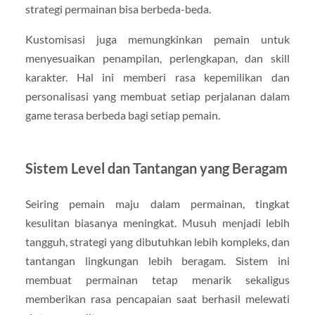
strategi permainan bisa berbeda-beda.
Kustomisasi juga memungkinkan pemain untuk
menyesuaikan penampilan, perlengkapan, dan skill
karakter. Hal ini memberi rasa kepemilikan dan
personalisasi yang membuat setiap perjalanan dalam
game terasa berbeda bagi setiap pemain.
Sistem Level dan Tantangan yang Beragam
Seiring pemain maju dalam permainan, tingkat
kesulitan biasanya meningkat. Musuh menjadi lebih
tangguh, strategi yang dibutuhkan lebih kompleks, dan
tantangan lingkungan lebih beragam. Sistem ini
membuat permainan tetap menarik sekaligus
memberikan rasa pencapaian saat berhasil melewati