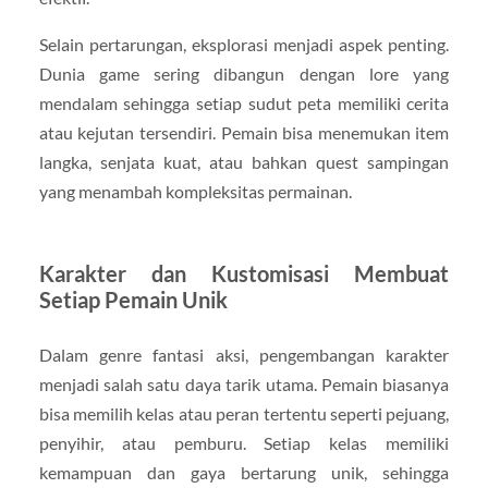
Selain pertarungan, eksplorasi menjadi aspek penting.
Dunia game sering dibangun dengan lore yang
mendalam sehingga setiap sudut peta memiliki cerita
atau kejutan tersendiri. Pemain bisa menemukan item
langka, senjata kuat, atau bahkan quest sampingan
yang menambah kompleksitas permainan.
Karakter dan Kustomisasi Membuat
Setiap Pemain Unik
Dalam genre fantasi aksi, pengembangan karakter
menjadi salah satu daya tarik utama. Pemain biasanya
bisa memilih kelas atau peran tertentu seperti pejuang,
penyihir, atau pemburu. Setiap kelas memiliki
kemampuan dan gaya bertarung unik, sehingga