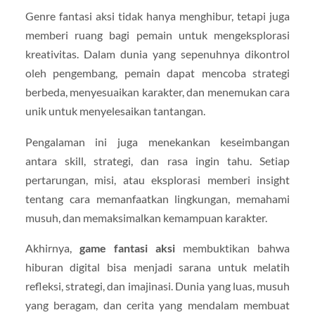
Genre fantasi aksi tidak hanya menghibur, tetapi juga
memberi ruang bagi pemain untuk mengeksplorasi
kreativitas. Dalam dunia yang sepenuhnya dikontrol
oleh pengembang, pemain dapat mencoba strategi
berbeda, menyesuaikan karakter, dan menemukan cara
unik untuk menyelesaikan tantangan.
Pengalaman ini juga menekankan keseimbangan
antara skill, strategi, dan rasa ingin tahu. Setiap
pertarungan, misi, atau eksplorasi memberi insight
tentang cara memanfaatkan lingkungan, memahami
musuh, dan memaksimalkan kemampuan karakter.
Akhirnya,
game fantasi aksi
membuktikan bahwa
hiburan digital bisa menjadi sarana untuk melatih
refleksi, strategi, dan imajinasi. Dunia yang luas, musuh
yang beragam, dan cerita yang mendalam membuat