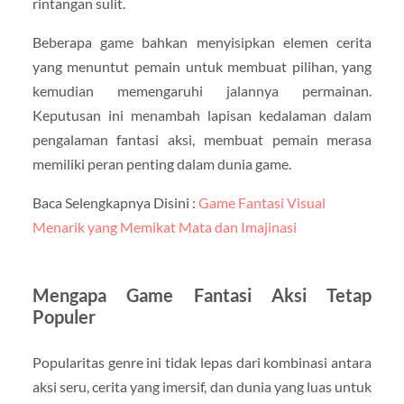
rintangan sulit.
Beberapa game bahkan menyisipkan elemen cerita
yang menuntut pemain untuk membuat pilihan, yang
kemudian memengaruhi jalannya permainan.
Keputusan ini menambah lapisan kedalaman dalam
pengalaman fantasi aksi, membuat pemain merasa
memiliki peran penting dalam dunia game.
Baca Selengkapnya Disini :
Game Fantasi Visual
Menarik yang Memikat Mata dan Imajinasi
Mengapa Game Fantasi Aksi Tetap
Populer
Popularitas genre ini tidak lepas dari kombinasi antara
aksi seru, cerita yang imersif, dan dunia yang luas untuk