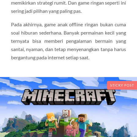
memikirkan strategi rumit. Dan game ringan seperti ini
sering jadi pilihan yang paling pas.
Pada akhirnya, game anak offline ringan bukan cuma
soal hiburan sederhana. Banyak permainan kecil yang
ternyata bisa memberi pengalaman bermain yang
santai, nyaman, dan tetap menyenangkan tanpa harus
bergantung pada internet setiap saat.
STICKY POST