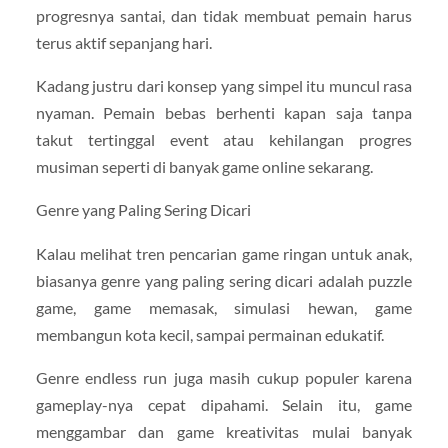
progresnya santai, dan tidak membuat pemain harus
terus aktif sepanjang hari.
Kadang justru dari konsep yang simpel itu muncul rasa
nyaman. Pemain bebas berhenti kapan saja tanpa
takut tertinggal event atau kehilangan progres
musiman seperti di banyak game online sekarang.
Genre yang Paling Sering Dicari
Kalau melihat tren pencarian game ringan untuk anak,
biasanya genre yang paling sering dicari adalah puzzle
game, game memasak, simulasi hewan, game
membangun kota kecil, sampai permainan edukatif.
Genre endless run juga masih cukup populer karena
gameplay-nya cepat dipahami. Selain itu, game
menggambar dan game kreativitas mulai banyak