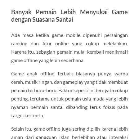
Banyak Pemain Lebih Menyukai Game
dengan Suasana Santai
Ada masa ketika game mobile dipenuhi persaingan
ranking dan fitur online yang cukup melelahkan.
Karena itu, sebagian pemain mulai kembali menikmati
game offline yang lebih sederhana.
Game anak offline terbaik biasanya punya warna
cerah, musik ringan, dan gameplay yang tidak membuat
pemain terburu-buru. Faktor seperti ini ternyata cukup
penting, terutama untuk pemain usia muda yang lebih
nyaman bermain santai dibanding terus fokus pada
target tertentu.
Selain itu, game offline juga sering dipilih karena lebih
aman dari gangguan iklan berlebihan atau interaksi