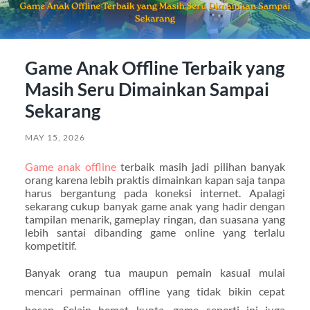
Game Anak Offline Terbaik yang
Masih Seru Dimainkan Sampai
Sekarang
MAY 15, 2026
Game anak offline
terbaik masih jadi pilihan banyak
orang karena lebih praktis dimainkan kapan saja tanpa
harus bergantung pada koneksi internet. Apalagi
sekarang cukup banyak game anak yang hadir dengan
tampilan menarik, gameplay ringan, dan suasana yang
lebih santai dibanding game online yang terlalu
kompetitif.
Banyak orang tua maupun pemain kasual mulai
mencari permainan offline yang tidak bikin cepat
bosan. Selain hemat kuota, game seperti ini juga