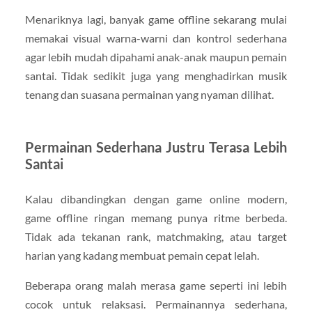
Menariknya lagi, banyak game offline sekarang mulai
memakai visual warna-warni dan kontrol sederhana
agar lebih mudah dipahami anak-anak maupun pemain
santai. Tidak sedikit juga yang menghadirkan musik
tenang dan suasana permainan yang nyaman dilihat.
Permainan Sederhana Justru Terasa Lebih
Santai
Kalau dibandingkan dengan game online modern,
game offline ringan memang punya ritme berbeda.
Tidak ada tekanan rank, matchmaking, atau target
harian yang kadang membuat pemain cepat lelah.
Beberapa orang malah merasa game seperti ini lebih
cocok untuk relaksasi. Permainannya sederhana,