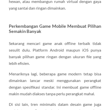
hewan, atau membangun rumah virtual dengan gaya
yang santai dan ringan dimainkan.
Perkembangan Game Mobile Membuat Pilihan
Semakin Banyak
Sekarang mencari game anak offline terbaik tidak
sesulit dulu. Platform Android maupun iOS punya
banyak pilihan game ringan dengan ukuran file yang
lebih efisien.
Menariknya lagi, beberapa game modern tetap bisa
dimainkan lancar meski menggunakan perangkat
dengan spesifikasi standar. Ini membuat game offline
makin mudah diakses tanpa perlu perangkat mahal.
Di sisi lain, tren minimalis dalam desain game juga