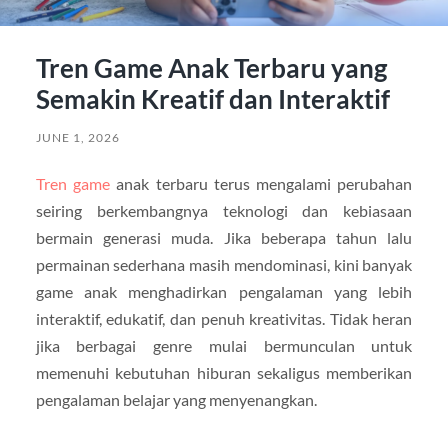
Tren Game Anak Terbaru yang
Semakin Kreatif dan Interaktif
JUNE 1, 2026
Tren game
anak terbaru terus mengalami perubahan
seiring berkembangnya teknologi dan kebiasaan
bermain generasi muda. Jika beberapa tahun lalu
permainan sederhana masih mendominasi, kini banyak
game anak menghadirkan pengalaman yang lebih
interaktif, edukatif, dan penuh kreativitas. Tidak heran
jika berbagai genre mulai bermunculan untuk
memenuhi kebutuhan hiburan sekaligus memberikan
pengalaman belajar yang menyenangkan.