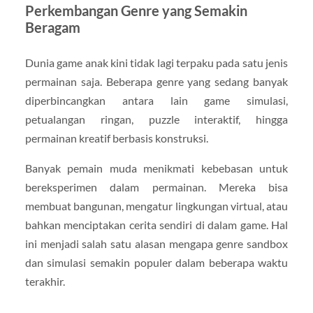
Perkembangan Genre yang Semakin
Beragam
Dunia game anak kini tidak lagi terpaku pada satu jenis
permainan saja. Beberapa genre yang sedang banyak
diperbincangkan antara lain game simulasi,
petualangan ringan, puzzle interaktif, hingga
permainan kreatif berbasis konstruksi.
Banyak pemain muda menikmati kebebasan untuk
bereksperimen dalam permainan. Mereka bisa
membuat bangunan, mengatur lingkungan virtual, atau
bahkan menciptakan cerita sendiri di dalam game. Hal
ini menjadi salah satu alasan mengapa genre sandbox
dan simulasi semakin populer dalam beberapa waktu
terakhir.