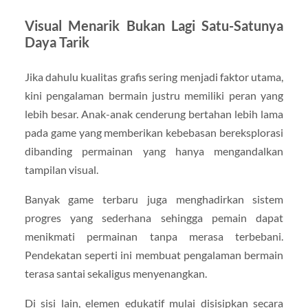
Visual Menarik Bukan Lagi Satu-Satunya
Daya Tarik
Jika dahulu kualitas grafis sering menjadi faktor utama,
kini pengalaman bermain justru memiliki peran yang
lebih besar. Anak-anak cenderung bertahan lebih lama
pada game yang memberikan kebebasan bereksplorasi
dibanding permainan yang hanya mengandalkan
tampilan visual.
Banyak game terbaru juga menghadirkan sistem
progres yang sederhana sehingga pemain dapat
menikmati permainan tanpa merasa terbebani.
Pendekatan seperti ini membuat pengalaman bermain
terasa santai sekaligus menyenangkan.
Di sisi lain, elemen edukatif mulai disisipkan secara